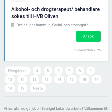
Alkohol- och drogterapeut/ behandlare
sökes till HVB Oliven
Oxelösunds kommun, Social- och omsorgsfö ..
Ansök
17 december 2025
Föregående
4
5
6
7
8
9
10
11
12
13
14
15
16
17
18
19
Nästa
Vi har alla lediga jobb i Sverige! Letar du arbete? Välkommen till