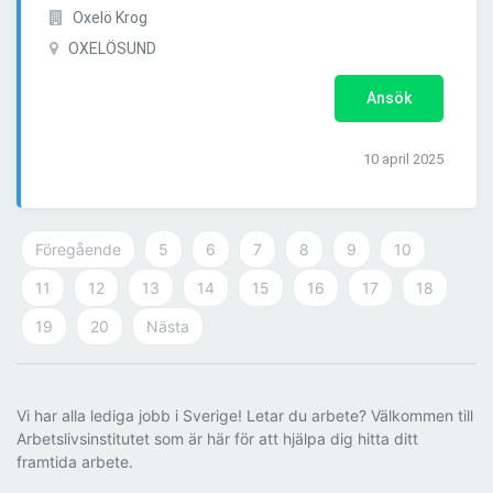
Oxelö Krog
OXELÖSUND
Ansök
10 april 2025
Föregående
5
6
7
8
9
10
11
12
13
14
15
16
17
18
19
20
Nästa
Vi har alla lediga jobb i Sverige! Letar du arbete? Välkommen till
Arbetslivsinstitutet som är här för att hjälpa dig hitta ditt
framtida arbete.