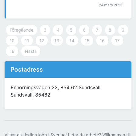
24 mars 2023
Föregående
3
4
5
6
7
8
9
10
11
12
13
14
15
16
17
18
Nästa
Postadress
Enhörningsvägen 22, 854 62 Sundsvall
Sundsvall, 85462
Vi har alla lediga jobb i Sverige! Letar du arbete? Välkommen till