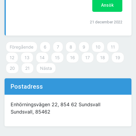
Ansök
21 december 2022
Föregående
6
7
8
9
10
11
12
13
14
15
16
17
18
19
20
21
Nästa
Postadress
Enhörningsvägen 22, 854 62 Sundsvall
Sundsvall, 85462