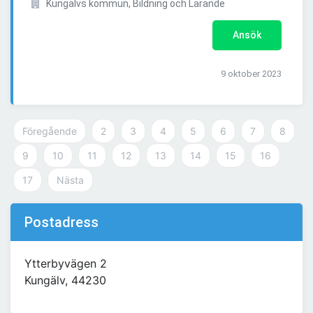
Kungälvs kommun, Bildning och Lärande
Ansök
9 oktober 2023
Föregående
2
3
4
5
6
7
8
9
10
11
12
13
14
15
16
17
Nästa
Postadress
Ytterbyvägen 2
Kungälv, 44230