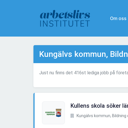
Om oss
Kungälvs kommun, Bildn
Just nu finns det 416st lediga jobb på före
Kullens skola söker lä
Kungälvs kommun, Bildning 