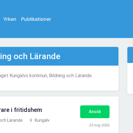
Yrken
Publikationer
ing och Lärande
taget Kungälvs kommun, Bildning och Lärande.
rare i fritidshem
Ansök
och Lärande
Kungälv
25 maj 2026