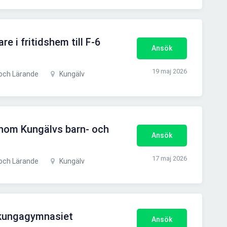
re i fritidshem till F-6
Ansök
19 maj 2026
och Lärande
Kungälv
 inom Kungälvs barn- och
Ansök
17 maj 2026
och Lärande
Kungälv
ekungagymnasiet
Ansök