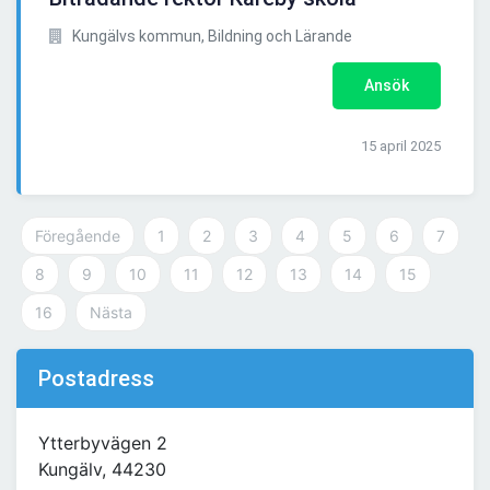
Kungälvs kommun, Bildning och Lärande
Ansök
15 april 2025
Föregående
1
2
3
4
5
6
7
8
9
10
11
12
13
14
15
16
Nästa
Postadress
Ytterbyvägen 2
Kungälv, 44230