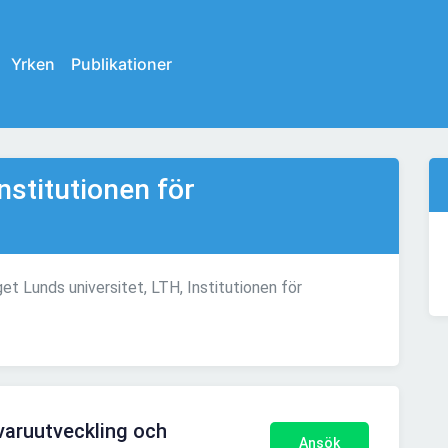
Yrken
Publikationer
nstitutionen för
et Lunds universitet, LTH, Institutionen för
varuutveckling och
Ansök