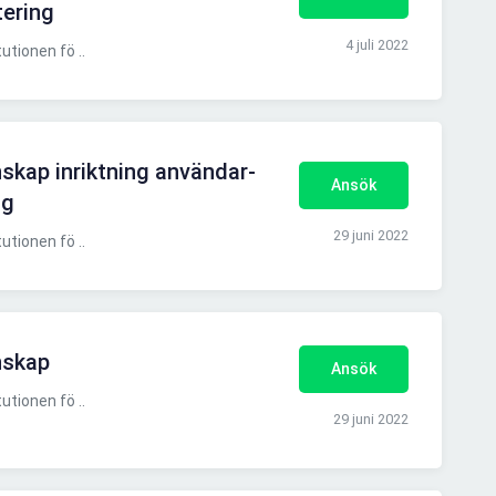
tering
4 juli 2022
utionen fö ..
skap inriktning användar-
Ansök
ng
29 juni 2022
utionen fö ..
nskap
Ansök
utionen fö ..
29 juni 2022