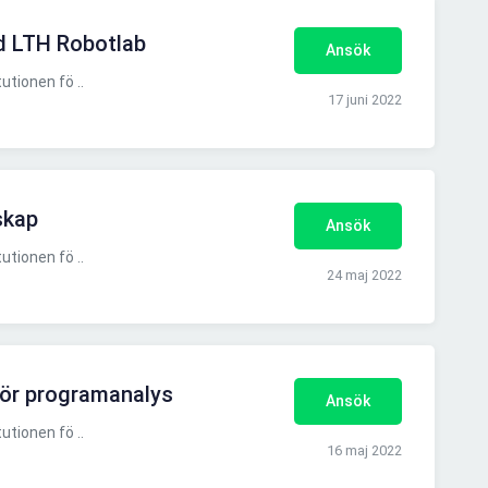
d LTH Robotlab
Ansök
utionen fö ..
17 juni 2022
skap
Ansök
utionen fö ..
24 maj 2022
för programanalys
Ansök
utionen fö ..
16 maj 2022