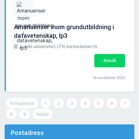
Amanuenser inom grundutbildning i
datavetenskap, lp3
Lunds universitet, LTH, Institutionen fö ..
Ansök
16 november 2023
Föregående
1
2
3
4
5
6
7
8
9
Nästa
Postadress