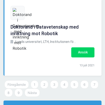
Doktorand i Datavetenskap med
inriktning mot Robotik
Lunds universitet, LTH, Institutionen fö ..
Ansök
13 juli 2021
Föregående
1
2
3
4
5
6
7
8
9
Nästa