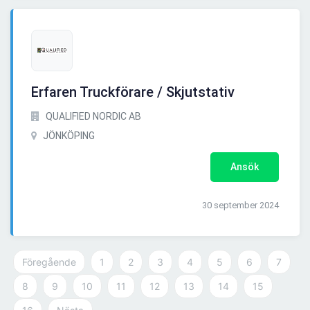
Erfaren Truckförare / Skjutstativ
QUALIFIED NORDIC AB
JÖNKÖPING
Ansök
30 september 2024
Föregående
1
2
3
4
5
6
7
8
9
10
11
12
13
14
15