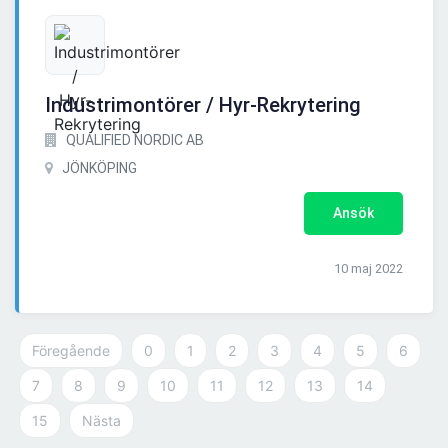
Industrimontörer / Hyr-Rekrytering
QUALIFIED NORDIC AB
JÖNKÖPING
Ansök
10 maj 2022
Föregående
0
1
2
3
4
5
6
7
8
9
10
11
12
13
14
15
Nästa