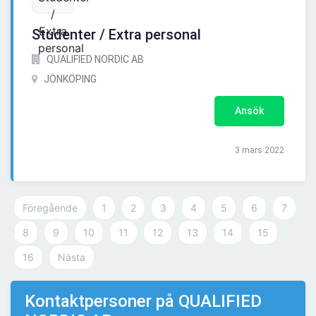
Studenter / Extra personal
QUALIFIED NORDIC AB
JÖNKÖPING
Ansök
3 mars 2022
Föregående
1
2
3
4
5
6
7
8
9
10
11
12
13
14
15
16
Nästa
Kontaktpersoner på QUALIFIED