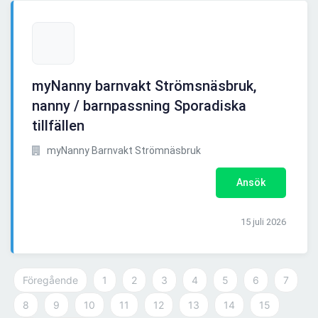
myNanny barnvakt Strömsnäsbruk,
nanny / barnpassning Sporadiska
tillfällen
myNanny Barnvakt Strömnäsbruk
Ansök
15 juli 2026
Föregående
1
2
3
4
5
6
7
8
9
10
11
12
13
14
15