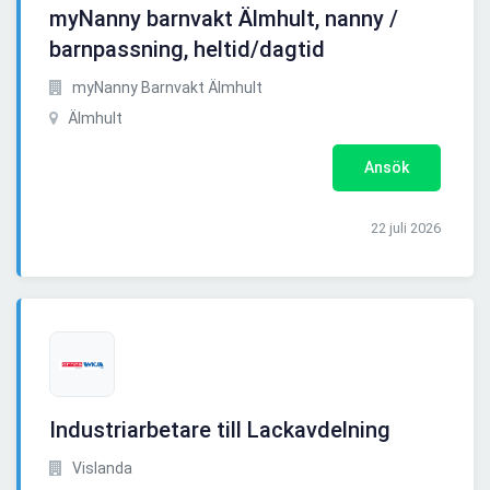
myNanny barnvakt Älmhult, nanny /
barnpassning, heltid/dagtid
myNanny Barnvakt Älmhult
Älmhult
Ansök
22 juli 2026
Industriarbetare till Lackavdelning
Vislanda