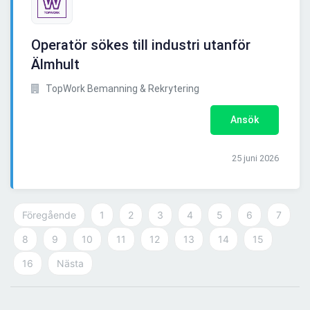
Operatör sökes till industri utanför
Älmhult
TopWork Bemanning & Rekrytering
Ansök
25 juni 2026
Föregående
1
2
3
4
5
6
7
8
9
10
11
12
13
14
15
16
Nästa