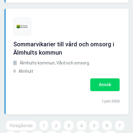
Sommarvikarier till vård och omsorg i
Älmhults kommun
Älmhults kommun, Vård och omsorg
Älmhult
Ansök
1 juni 2026
Föregående
1
2
3
4
5
6
7