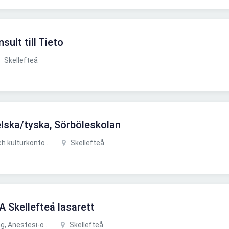
sult till Tieto
Skellefteå
lska/tyska, Sörböleskolan
 kulturkonto ..
Skellefteå
A Skellefteå lasarett
, Anestesi-o ..
Skellefteå