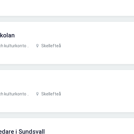
skolan
 kulturkonto ..
Skellefteå
 kulturkonto ..
Skellefteå
edare i Sundsvall