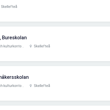
Skellefteå
, Bureskolan
 kulturkonto ..
Skellefteå
rnåkersskolan
 kulturkonto ..
Skellefteå