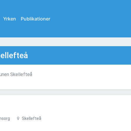
Yrken
Publikationer
ellefteå
munen Skellefteå
msorg
Skellefteå