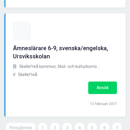
Ämneslärare 6-9, svenska/engelska,
Ursviksskolan
Skellefteå kommun, Skol- och kulturkonto ..
Skellefteå
Ansök
13 februari 2017
Föregående
1
2
3
4
5
6
7