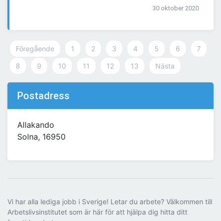
30 oktober 2020
Föregående
1
2
3
4
5
6
7
8
9
10
11
12
13
Nästa
Postadress
Allakando
Solna, 16950
Vi har alla lediga jobb i Sverige! Letar du arbete? Välkommen till
Arbetslivsinstitutet som är här för att hjälpa dig hitta ditt