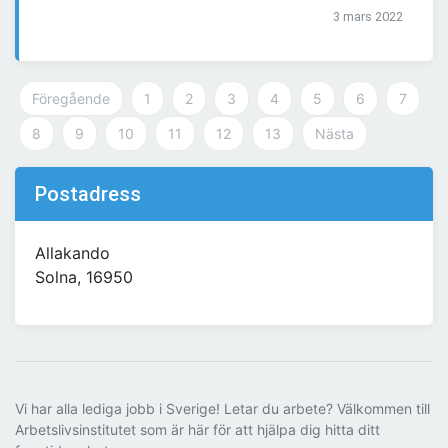
3 mars 2022
Föregående
1
2
3
4
5
6
7
8
9
10
11
12
13
Nästa
Postadress
Allakando
Solna, 16950
Vi har alla lediga jobb i Sverige! Letar du arbete? Välkommen till
Arbetslivsinstitutet som är här för att hjälpa dig hitta ditt