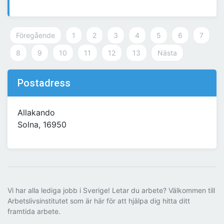
Föregående
1
2
3
4
5
6
7
8
9
10
11
12
13
Nästa
Postadress
Allakando
Solna, 16950
Vi har alla lediga jobb i Sverige! Letar du arbete? Välkommen till
Arbetslivsinstitutet som är här för att hjälpa dig hitta ditt
framtida arbete.