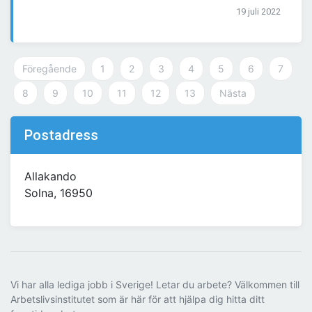
19 juli 2022
Föregående
1
2
3
4
5
6
7
8
9
10
11
12
13
Nästa
Postadress
Allakando
Solna, 16950
Vi har alla lediga jobb i Sverige! Letar du arbete? Välkommen till
Arbetslivsinstitutet som är här för att hjälpa dig hitta ditt